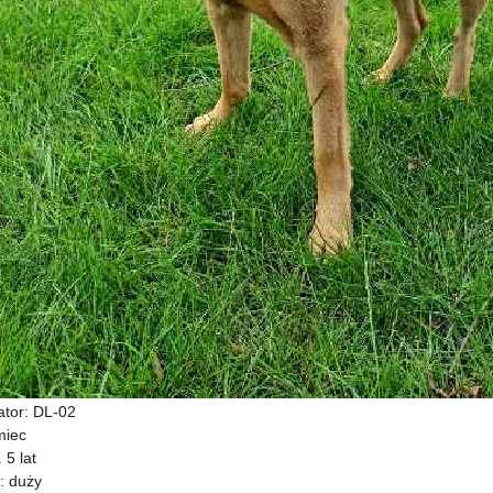
kator: DL-02
miec
 5 lat
: duży