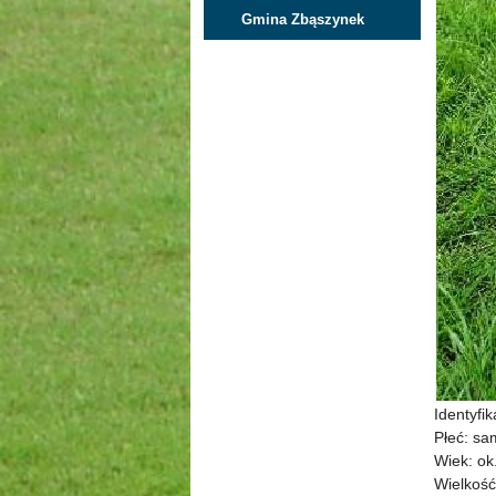
Gmina Zbąszynek
Identyfi
Płeć: sa
Wiek: ok.
Wielkość